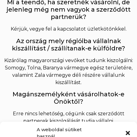
Mi a teendő, ha szeretnék vásárolni, de
jelenleg még nem vagyok a szerződött
partnerük?
Kérjük, vegye fel a kapcsolatot üzletkötőnkkel.
Az ország mely régióiba vállalnak
kiszállítást / szállítanak-e külföldre?
Kizárólag magyarországi vevőket tudunk kiszolgálni:
Somogy, Tolna, Baranya vármegye egész területére,
valamint Zala vármegye déli részére vállalunk
kiszállítást.
Magánszemélyként vásárolhatok-e
Önöktől?
Erre nincs lehetőség, cégünk csak szerződött
partnerek kiszolgálását tudja vállalni.
A weboldal sütiket
Van-e minimális rendelési érték?
használ