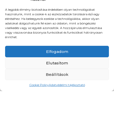
Igen, legalább nettó 20.000 Ft értékű megrendelés
A legjobb élmény biztosítása érdekében olyan technológiákat
kiszállítását tudjuk vállalni.
használunk, mint a cookie-k az eszközadatok tárolására és/vagy
eléréséhez. Ha beleegyezik ezekbe a technológiákba, akkor olyan
Meddig kell leadnom a rendelésemet
adatokat dolgozhatunk fel ezen az oldalon, mint a böngészési
másnapra való kiszállítás esetén?
viselkedés vagy az egyedi azonosítók. A hozzájárulás elmulasztása
vagy visszavonása bizonyos funkciókat és funkciókat hátrányosan
érinthet.
Kiszállítás esetén a megrendelését a szállítást
megelőző hétköznap délelőtt 12.00 óráig kell leadni.
Elfogadom
Milyen szállítási napokra adható le
megrendelés?
Elutasítom
Partnereinknek egyedileg meghatározott
Beállítások
túranapokon vállalunk kiszállítást.
Cookie Policy
Adatvédelmi tájékoztató
Az Önök raktárában át tudom venni a
megrendelt árukat?
Raktárunkban nincs lehetőség a megrendelt áruk
átvételére.