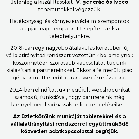
Jelenleg a kiszállításokat
V. generációs Iveco
teherautókkal végezzük.
Hatékonysági és környezetvédelmi szempontok
alapján napelemparkot telepítettünk a
telephelyünkre.
2018-ban egy nagyobb átalakulás keretében új
vállalatirányítási rendszert vezettünk be, amelynek
köszönhetően szorosabb kapcsolatot tudunk
kialakítani a partnereinkkel. Ekkor a felmerült piaci
igények miatt elindítottuk a webáruházunkat.
2024-ben elindítottuk megújult webshopunkat
számos új funkcióval, hogy partnereink még
könnyebben leadhassák online rendeléseiket.
Az üzletkötőink munkáját tabletekkel és a
vállalatirányítási rendszerrel együttműködő
közvetlen adatkapcsolattal segítjük.