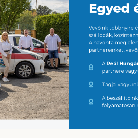
Egyed é
Vevőink többnyire é
szállodák, közinté
A havonta megjelen
partnereinket, vevői
A
Reál Hungár
partnere vagy
Tagjai vagyun
A beszállítóink
folyamatosan 