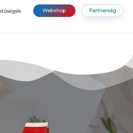
Webshop
Partnerség
etőségek