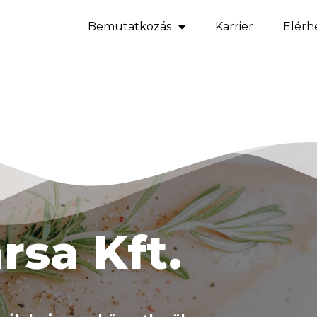
Bemutatkozás
Karrier
Elérh
rsa Kft.