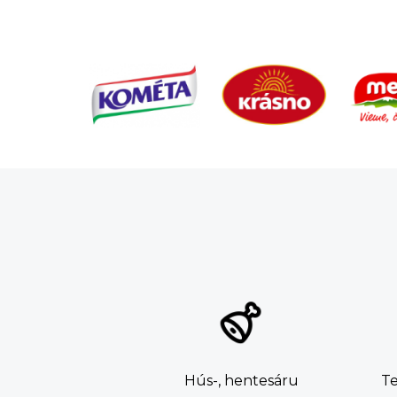
Hús-, hentesáru
T