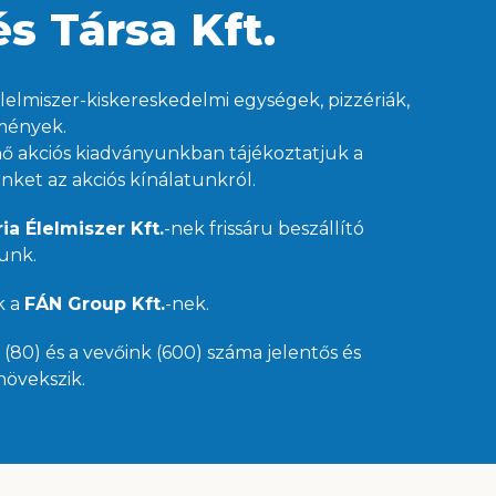
s Társa Kft.
lelmiszer-kiskereskedelmi egységek, pizzériák,
zmények.
ő akciós kiadványunkban tájékoztatjuk a
nket az akciós kínálatunkról.
ia Élelmiszer Kft.
-nek frissáru beszállító
unk.
k a
FÁN Group Kft.
-nek.
 (80) és a vevőink (600) száma jelentős és
növekszik.