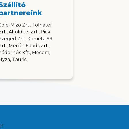
Szállító
partnereink
Sole-Mizo Zrt., Tolnatej
Zrt., Alfölditej Zrt., Pick
Szeged Zrt., Kométa 99
Zrt., Merián Foods Zrt.,
Zádorhús Kft., Mecom,
Hyza, Tauris.
et