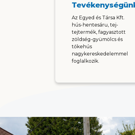
Tevékenységün
Az Egyed és Társa Kft.
hús-hentesáru, tej-
tejtermék, fagyasztott
zöldség-gyümölcs és
tőkehús
nagykereskedelemmel
foglalkozik.