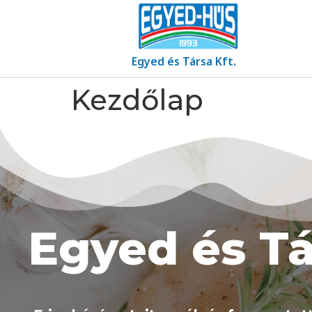
Egyed és Társa Kft.
Kezdőlap
Egyed és Tá