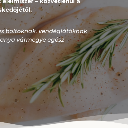
 élelmiszer – közvetlenül a
kedőjétől.
tás boltoknak, vendéglátóknak
ranya vármegye egész