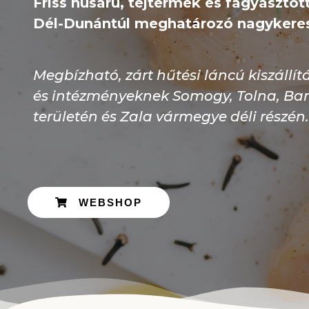
Friss húsáru, tejtermék és fagyasztott
Dél-Dunántúl meghatározó nagykeres
Megbízható, zárt hűtési láncú kiszállí
és intézményeknek Somogy, Tolna, Ba
területén és Zala vármegye déli részén.
WEBSHOP