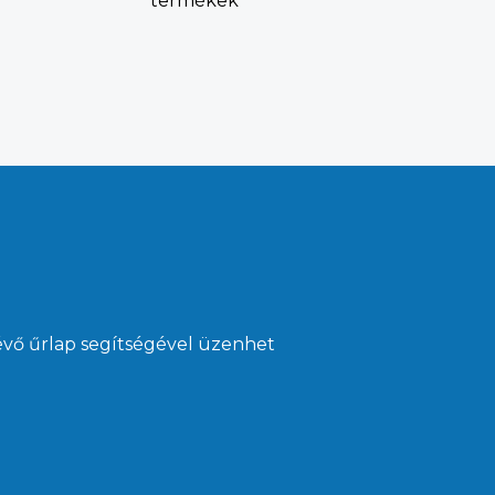
termékek
évő űrlap segítségével üzenhet