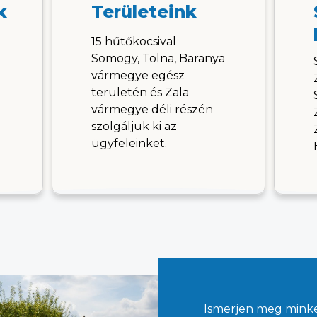
k
Területeink
15 hűtőkocsival
Somogy, Tolna, Baranya
vármegye egész
területén és Zala
vármegye déli részén
szolgáljuk ki az
ügyfeleinket.
Ismerjen meg mink