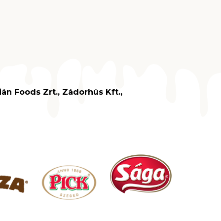
án Foods Zrt., Zádorhús Kft.,