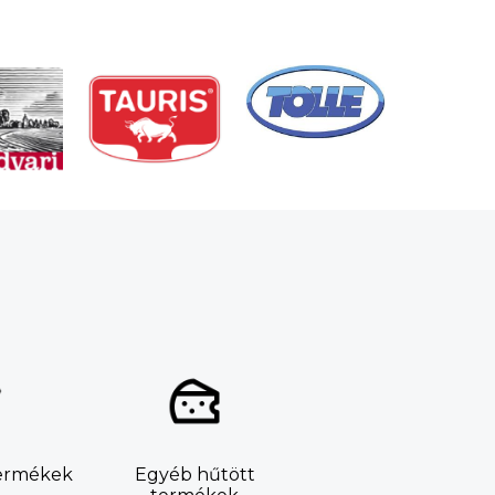
termékek
Egyéb hűtött